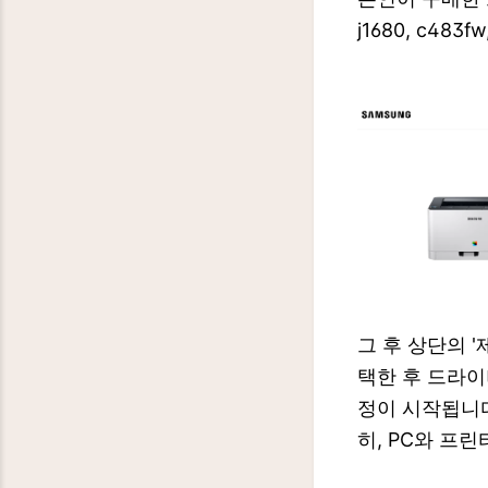
j1680, c483f
그 후 상단의 
택한 후 드라이
정이 시작됩니다
히, PC와 프